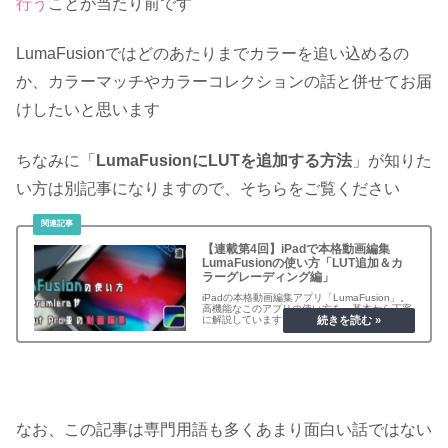
行う
ことが当たり前です
LumaFusionではどのあたりまでカラーを追い込めるの
か、カラーマッチやカラーコレクションの話と併せてお届
けしたいと思います
ちなみに「
LumaFusionにLUTを追加する方法
」が知りた
い方は別記事になりますので、そちらをご覧ください
【連載第4回】iPadで本格動画編集
LumaFusionの使い方「LUT追加＆カ
ラーグレーディング編」
iPadの本格動画編集アプリ「LumaFusion」。
高機能なこのアプリの使い方を、基本から丁寧
に解説しています。当記事ではLUTの追加や適
用方法の解説、Log形式で撮影した動画の編集
について解説しています
なお、この記事は専門用語も多くあまり面白い話ではない