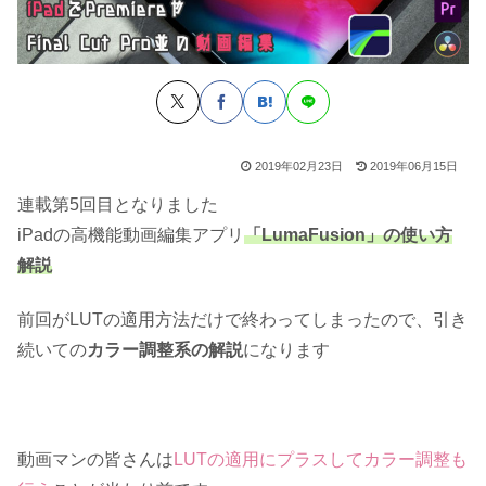
2019年02月23日
2019年06月15日
連載第5回目となりました
iPadの高機能動画編集アプリ
「LumaFusion」の使い方
解説
前回がLUTの適用方法だけで終わってしまったので、引き
続いての
カラー調整系の解説
になります
動画マンの皆さんは
LUTの適用にプラスしてカラー調整も