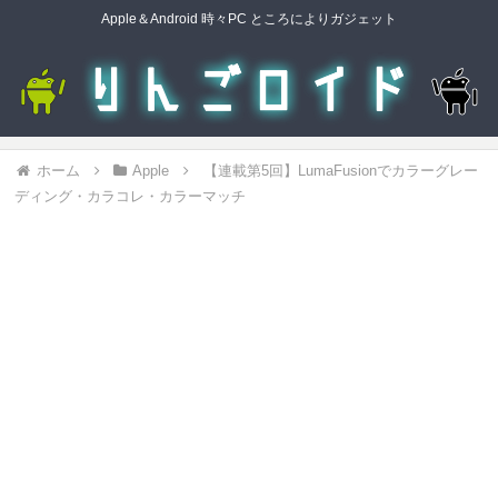
Apple＆Android 時々PC ところによりガジェット
ホーム
Apple
【連載第5回】LumaFusionでカラーグレー
ディング・カラコレ・カラーマッチ