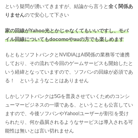
という疑問が湧いてきますが、結論から言うと
全く関係あ
りません
ので安心して下さい
家の回線がYahoo光とかじゃなくてもいいですし、モバ
イル回線についてもdocomoやauの方でも楽しめます
もともとソフトバンクとNVIDIAはAI関係の業務等で連携
しており、その流れで今回のゲームサービスも開始したと
いう経緯となっていますので、ソフバンの回線が必須であ
る！ というようなことはありません
しかしソフトバンクは5Gを普及させていくためのコンシ
ューマービジネスの一環である、ということも公言してい
ますので、今後ソフバンやYahoo!ユーザーが割引を受け
られたり、何か贔屓されるようなサービスは導入される可
能性は無いとは言い切れません