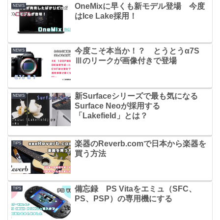
OneMixに早くも新モデル登場 今度
NEWS
はIce Lake採用！
今度こそ本当か！？ とうとうα7S
NEWS
Ⅲのリークが画像付きで登場
新Surfaceシリーズで最も気になる
NEWS
Surface Neoが採用する
「Lakefield」とは？
楽器のReverb.comで日本から楽器を
TIPS
買う方法
備忘録 PS Vitaをエミュ（SFC、
TIPS
PS、PSP）の専用機にする