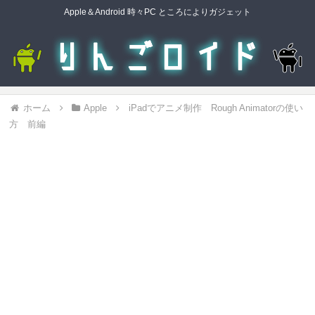
Apple＆Android 時々PC ところによりガジェット
ホーム
Apple
iPadでアニメ制作 Rough Animatorの使い
方 前編