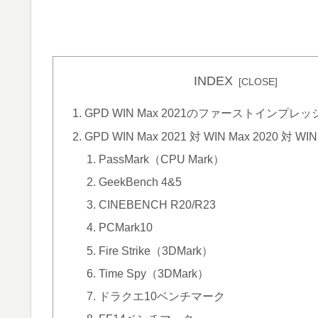
INDEX
GPD WIN Max 2021のファーストインプレ
GPD WIN Max 2021 対 WIN Max 2020 対 
PassMark（CPU Mark）
GeekBench 4&5
CINEBENCH R20/R23
PCMark10
Fire Strike（3DMark）
Time Spy（3DMark）
ドラクエ10ベンチマーク