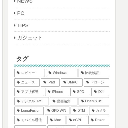
NEWS
PC
TIPS
ガジェット
タグ
レビュー
Windows
比較検証
ニュース
iPad
UMPC
ドローン
アプリ解説
iPhone
GPD
DJI
デジタルTIPS
動画編集
OneMix 3S
LumaFusion
GPD WIN
DTM
カメラ
モバイル通信
Mac
eGPU
Razer