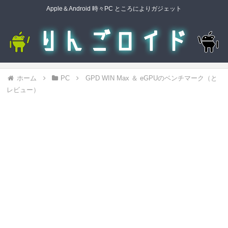
Apple＆Android 時々PC ところによりガジェット
ホーム
PC
GPD WIN Max ＆ eGPUのベンチマーク（と
レビュー）